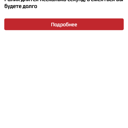
будете долго
Подробнее
★
★
★
★
★
Борис Грачевский и Екатерина Белоцерков� ...
-