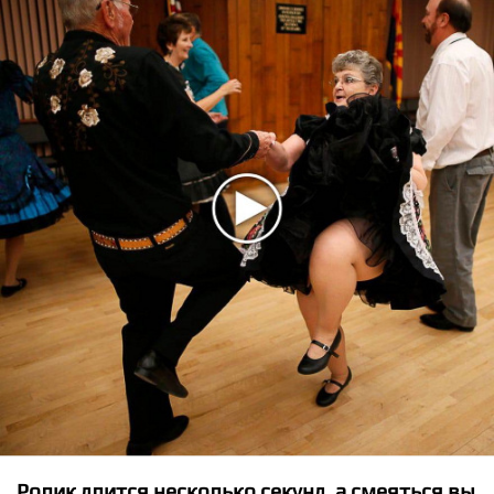
★
★
★
★
★
Борис Агаджанян - Воспоминание
Ролик длится несколько секунд, а смеяться вы