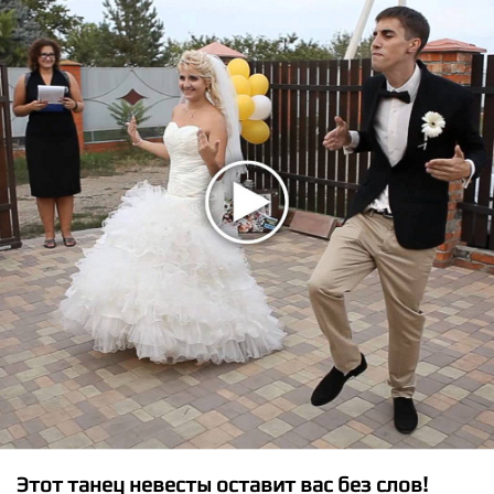
★
★
★
★
★
GloRilla - WHATCHU KNO ABOUT ME
Этот танец невесты оставит вас без слов!