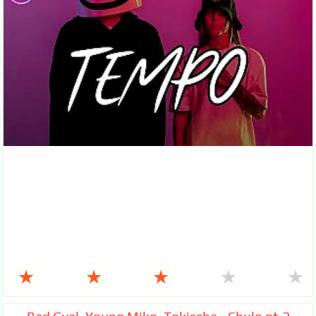
★
★
★
★
★