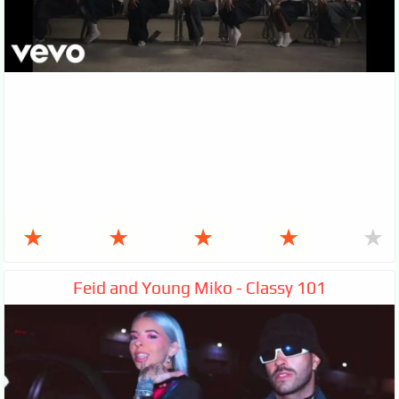
★
★
★
★
★
Feid and Young Miko - Classy 101