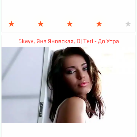
★
★
★
★
★
Skaya, Яна Яновская, Dj Teri - До Утра