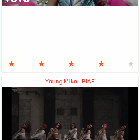
★
★
★
★
★
Young Miko - BIAF