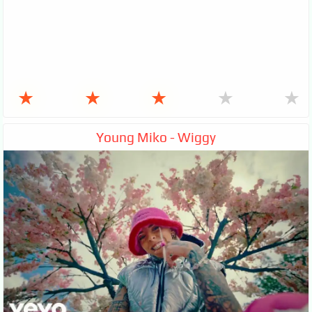
★
★
★
★
★
Young Miko - Wiggy