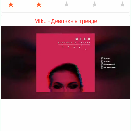
★
★
★
★
★
Miko - Девочка в тренде