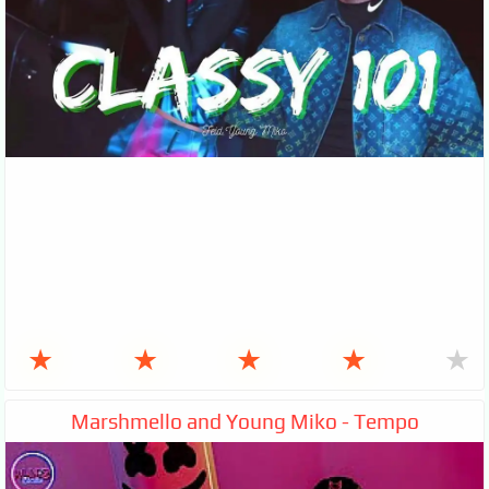
★
★
★
★
★
Marshmello and Young Miko - Tempo