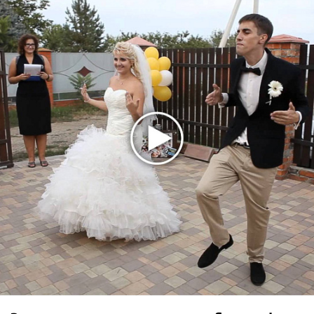
★
★
★
★
★
Звонкий и Ustinova - Мистика