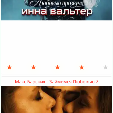
★
★
★
★
★
Макс Барских - Займемся Любовью 2