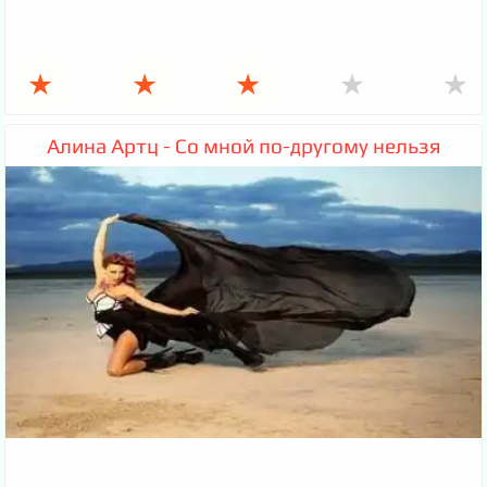
★
★
★
★
★
Алина Артц - Со мной по-другому нельзя