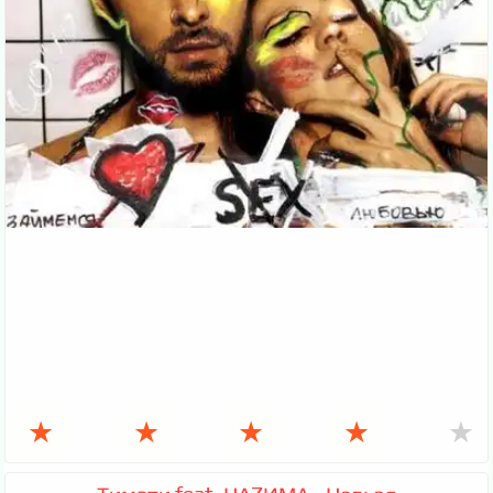
★
★
★
★
★