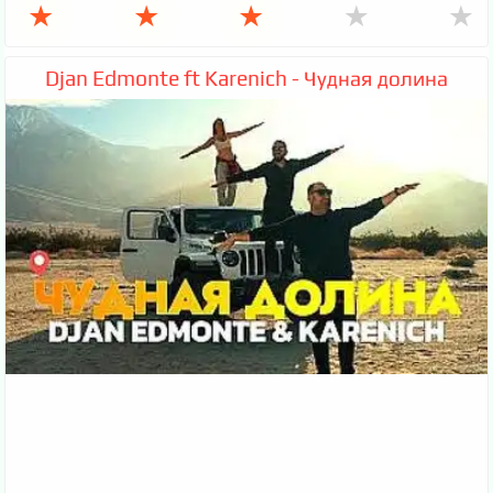
★
★
★
★
★
Djan Edmonte ft Karenich - Чудная долина