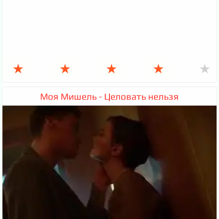
★
★
★
★
★
Моя Мишель - Целовать нельзя