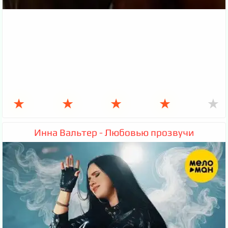
★
★
★
★
★
Инна Вальтер - Любовью прозвучи