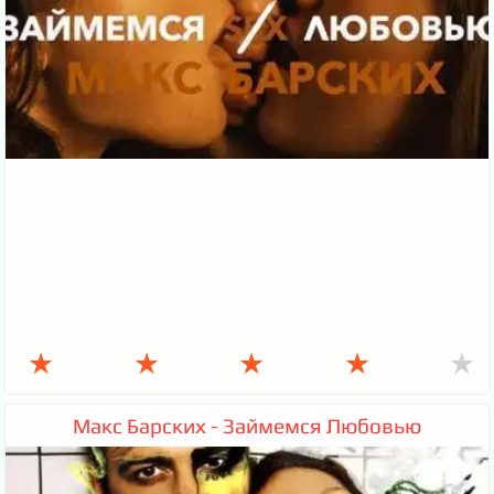
★
★
★
★
★
Макс Барских - Займемся Любовью