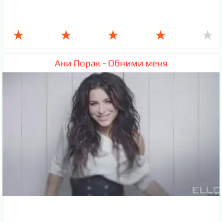
★
★
★
★
★
Ани Лорак - Обними меня