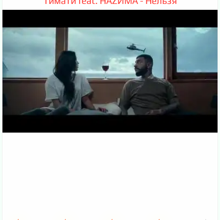
Тимати feat. НАZИМА - Нельзя