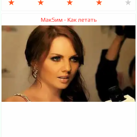
★
★
★
★
★
МакSим - Как летать