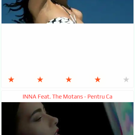
★
★
★
★
★
INNA Feat. The Motans - Pentru Ca