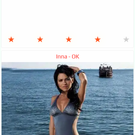
★
★
★
★
★
Inna - OK