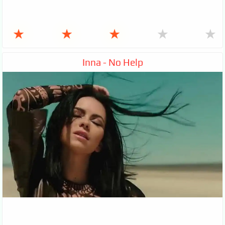
★
★
★
★
★
Inna - No Help