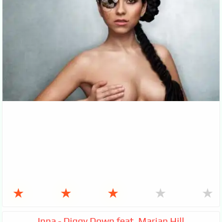
★
★
★
★
★
Inna - Diggy Down feat. Marian Hill