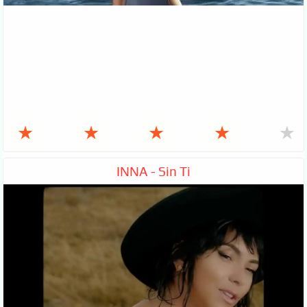
★
★
★
★
★
INNA - Sin Ti