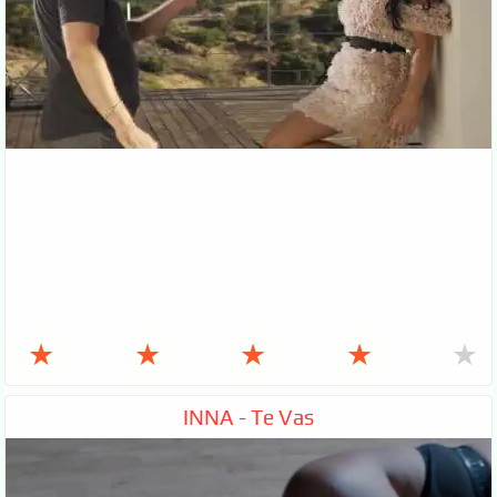
★
★
★
★
★
INNA - Te Vas