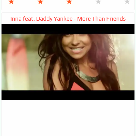
★
★
★
★
★
Inna feat. Daddy Yankee - More Than Friends