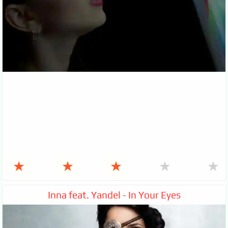
★
★
★
★
★
Inna feat. Yandel - In Your Eyes