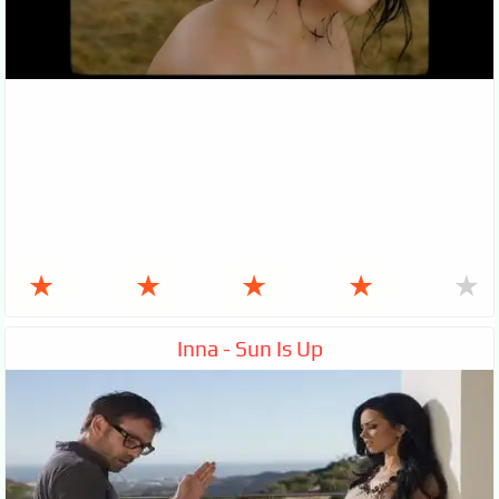
★
★
★
★
★
Inna - Sun Is Up