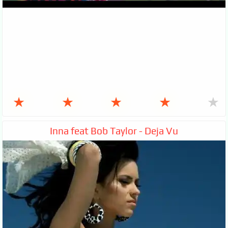
★
★
★
★
★
Inna feat Bob Taylor - Deja Vu