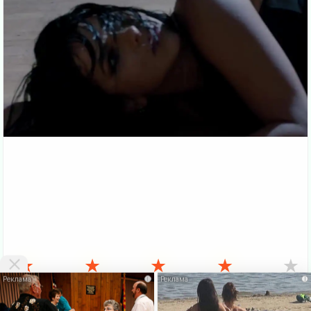
★
★
★
★
★
i
i
VKlipe.org - здесь можно
скачать клипы бесплатно
и смотреть клипы