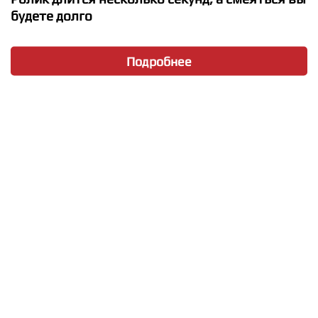
будете долго
Подробнее
★
★
★
★
★