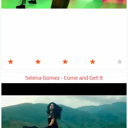
★
★
★
★
★
Selena Gomez - Come and Get It