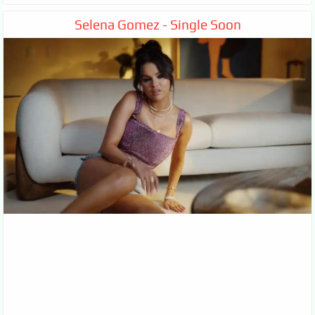
Selena Gomez - Single Soon