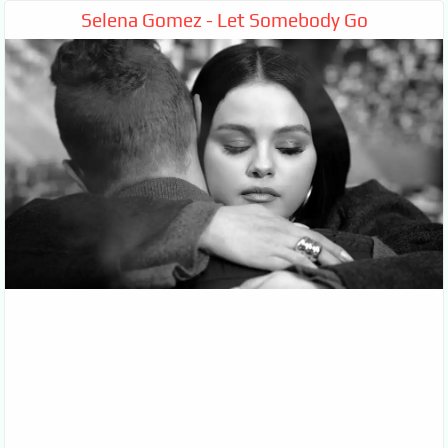
Selena Gomez - Let Somebody Go