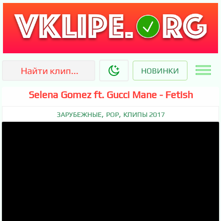
НОВИНКИ
Selena Gomez ft. Gucci Mane - Fetish
,
,
ЗАРУБЕЖНЫЕ
POP
КЛИПЫ 2017