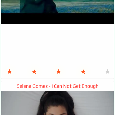
★
★
★
★
★
Selena Gomez - I Can Not Get Enough