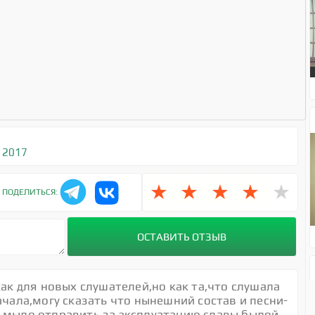
 2017
★
★
★
★
★
ПОДЕЛИТЬСЯ:
как для новых слушателей,но как та,что слушала
ачала,могу сказать что нынешний состав и песни-
 мыло отправить,за эксплуатацию славы былой