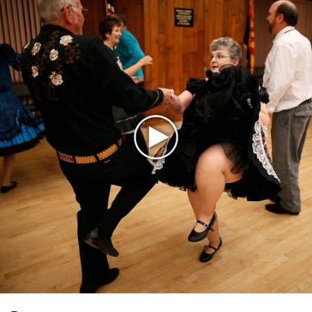
★
★
★
★
★
FLO - Walk Like This