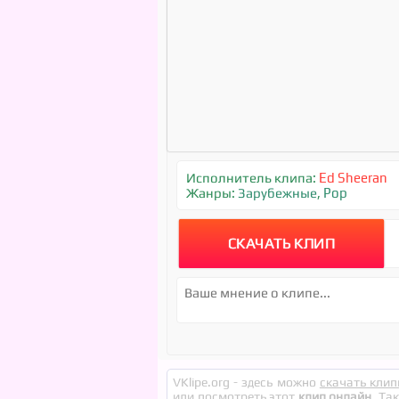
Исполнитель клипа:
Ed Sheeran
Жанры:
Зарубежные
,
Pop
СКАЧАТЬ КЛИП
VKlipe.org - здесь можно
скачать клип
или посмотреть этот
клип онлайн
. Та