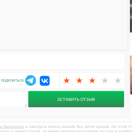
★
★
★
★
★
ПОДЕЛИТЬСЯ:
ы бесплатно
и смотреть клипы онлайн без регистрации. На этой 
кже есть много других, не менее интересных клипов русских и заруб