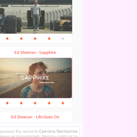
★
★
★
★
★
Ed Sheeran - Sapphire
★
★
★
★
★
Ed Sheeran - Life Goes On
странице Вы можете
Скачать бесплатно
ежных исполнителей. Вверху сайта есть