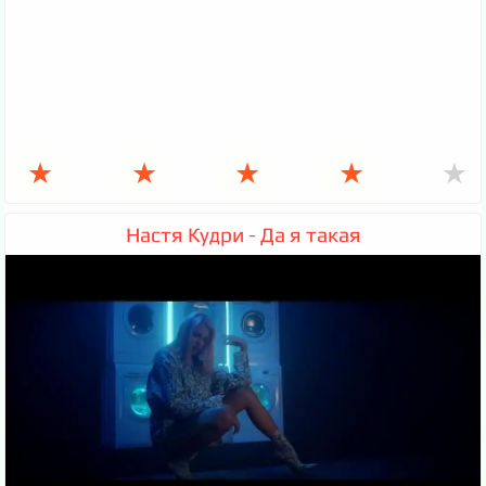
★
★
★
★
★
Настя Кудри - Да я такая