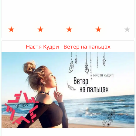
★
★
★
★
★
Настя Кудри - Ветер на пальцах