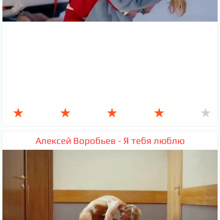
★
★
★
★
★
Алексей Воробьев - Я тебя люблю