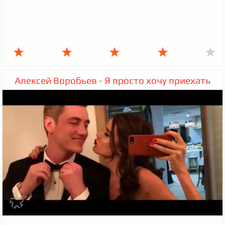
★
★
★
★
★
Алексей Воробьев - Я просто хочу приехать