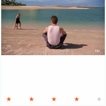
★
★
★
★
★