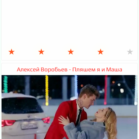
★
★
★
★
★
Алексей Воробьев - Пляшем я и Маша