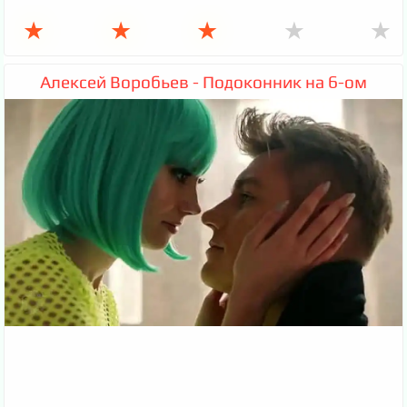
★
★
★
★
★
Алексей Воробьев - Подоконник на 6-ом