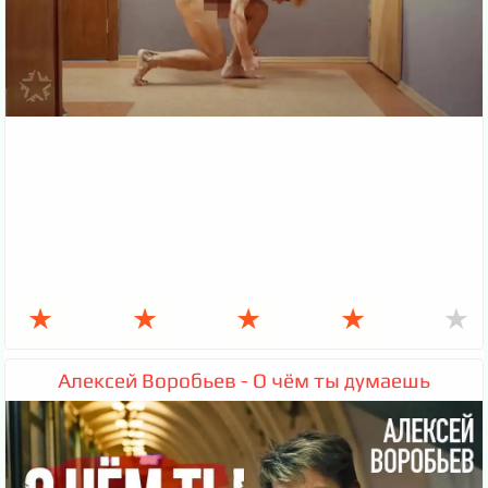
★
★
★
★
★
Алексей Воробьев - О чём ты думаешь