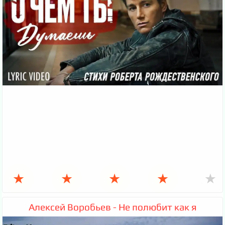
★
★
★
★
★
Алексей Воробьев - Не полюбит как я