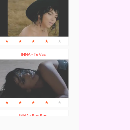
★
★
★
★
★
INNA - Te Vas
★
★
★
★
★
INNA - Bop Bop