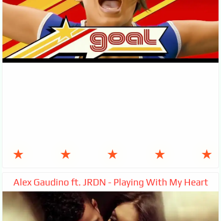
★
★
★
★
★
Alex Gaudino ft. JRDN - Playing With My Heart