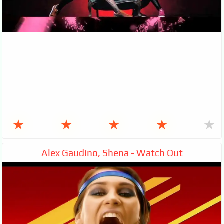
★
★
★
★
★
Alex Gaudino, Shena - Watch Out