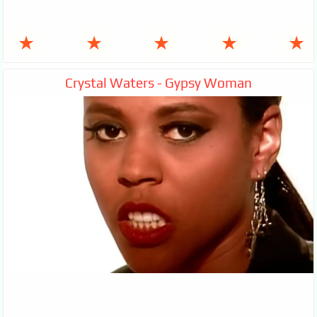
★
★
★
★
★
Crystal Waters - Gypsy Woman