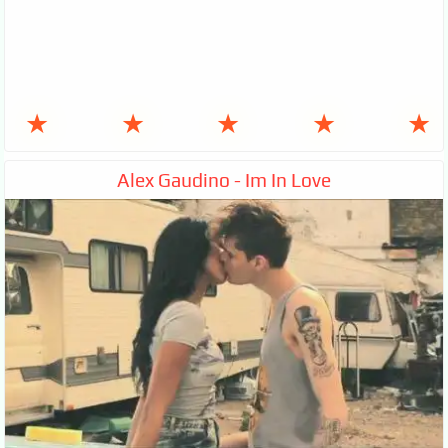
★
★
★
★
★
Alex Gaudino - Im In Love