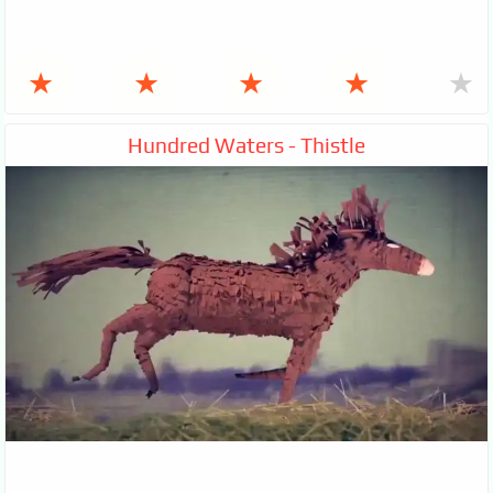
★
★
★
★
★
Hundred Waters - Thistle