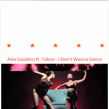
★
★
★
★
★
Alex Gaudino ft. Taboo - I Don't Wanna Dance