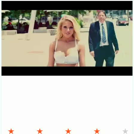
★
★
★
★
★