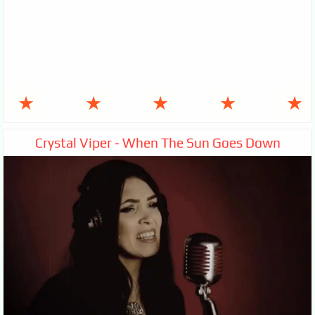
★
★
★
★
★
Crystal Viper - When The Sun Goes Down