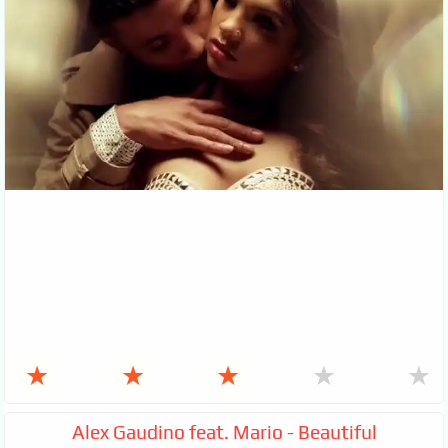
★
★
★
★
★
Alex Gaudino feat. Mario - Beautiful