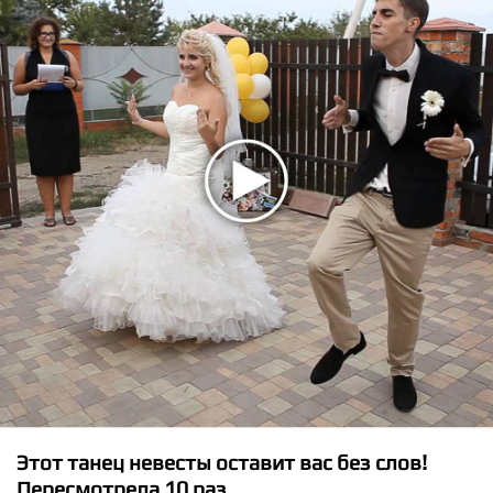
★
★
★
★
★
Sak Noel - Tambor
Этот танец невесты оставит вас без слов!
Пересмотрела 10 раз