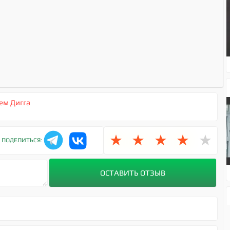
ем Дигга
★
★
★
★
★
ПОДЕЛИТЬСЯ: