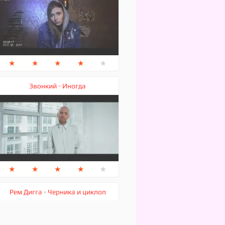
★
★
★
★
★
Звонкий - Иногда
★
★
★
★
★
Рем Дигга - Черника и циклоп