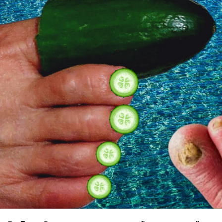
★
★
★
★
★
Akcent - Dilemma