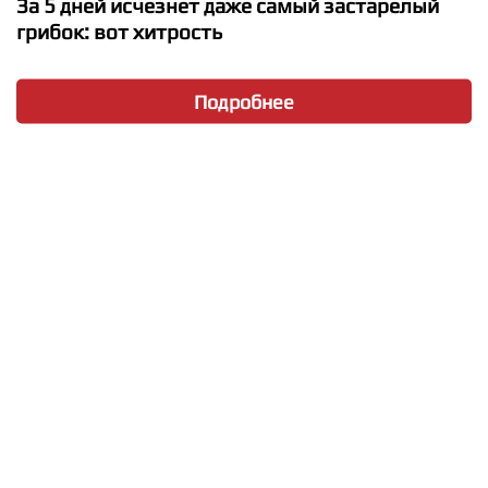
За 5 дней исчезнет даже самый застарелый
грибок: вот хитрость
Подробнее
★
★
★
★
★