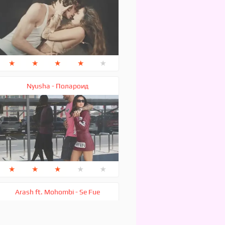
★
★
★
★
★
Nyusha - Полароид
★
★
★
★
★
Arash ft. Mohombi - Se Fue