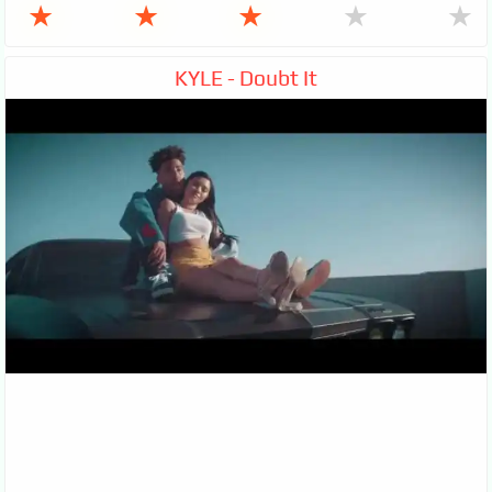
★
★
★
★
★
KYLE - Doubt It