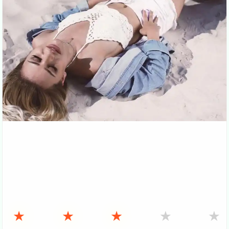
★
★
★
★
★