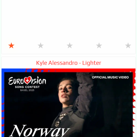
★
★
★
★
★
Kyle Alessandro - Lighter