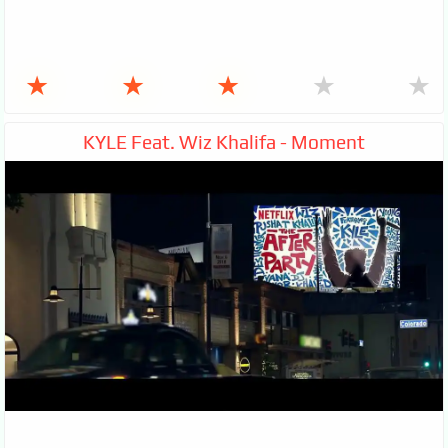
★
★
★
★
★
KYLE Feat. Wiz Khalifa - Moment