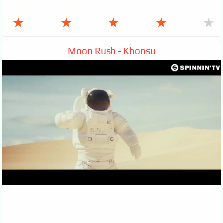
★
★
★
★
★
Moon Rush - Khonsu