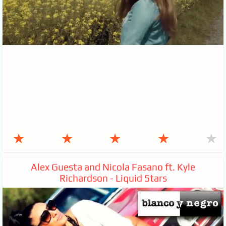
★
★
★
★
★
Alex Guesta and Nicola Fasano ft. Kyle
Richardson - Liquid Stars