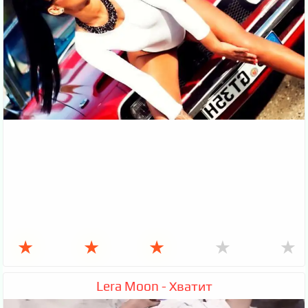
★
★
★
★
★
Lera Moon - Хватит