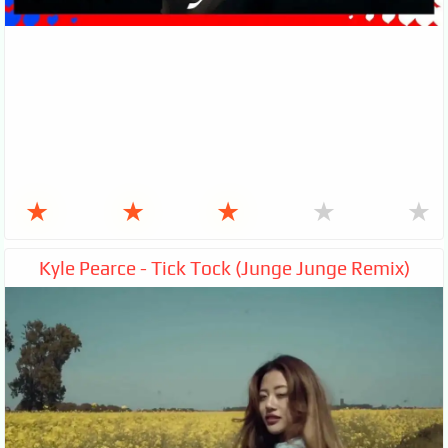
★
★
★
★
★
Kyle Pearce - Tick Tock (Junge Junge Remix)