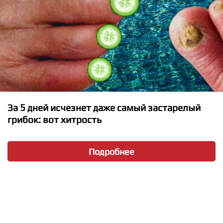
За 5 дней исчезнет даже самый застарелый
грибок: вот хитрость
★
★
★
★
★
Подробнее
LOBODA - В зоне риска