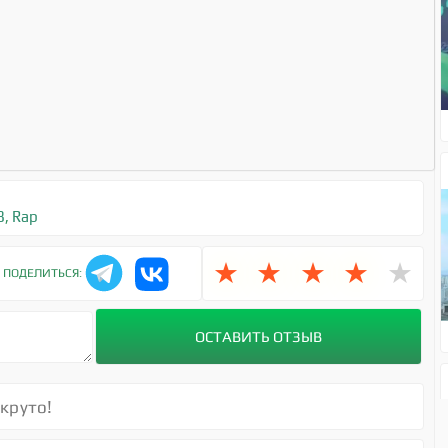
8
,
Rap
★
★
★
★
★
ПОДЕЛИТЬСЯ:
!круто!