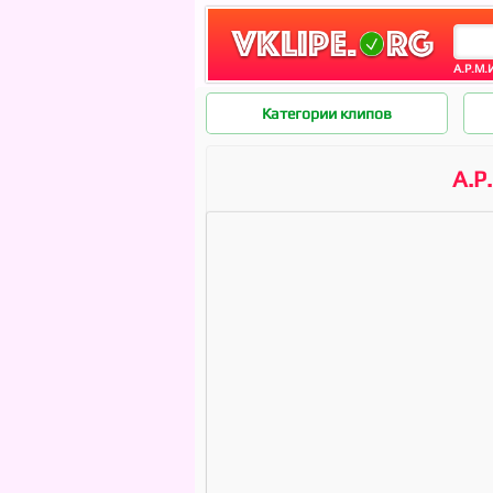
А.Р.М.
Категории клипов
А.Р