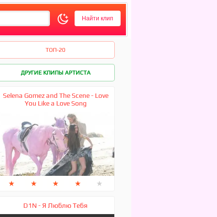
ТОП-20
ДРУГИЕ КЛИПЫ АРТИСТА
Selena Gomez and The Scene - Love
You Like a Love Song
★
★
★
★
★
D1N - Я Люблю Тебя