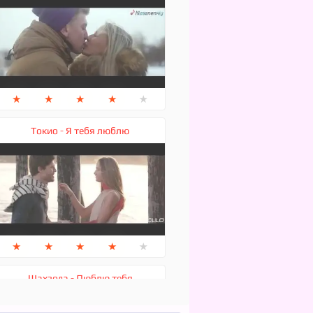
★
★
★
★
★
Токио - Я тебя люблю
★
★
★
★
★
Шахзода - Люблю тебя