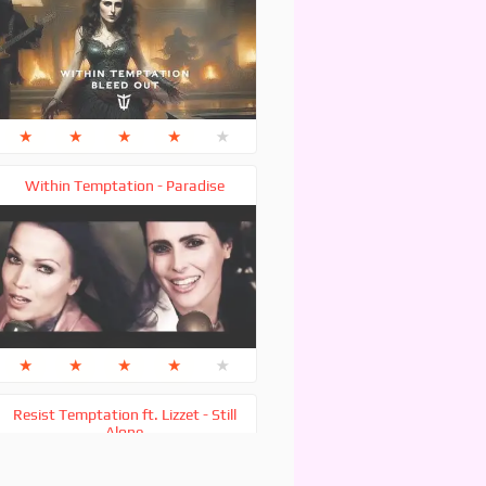
★
★
★
★
★
Within Temptation - Paradise
★
★
★
★
★
Resist Temptation ft. Lizzet - Still
Alone