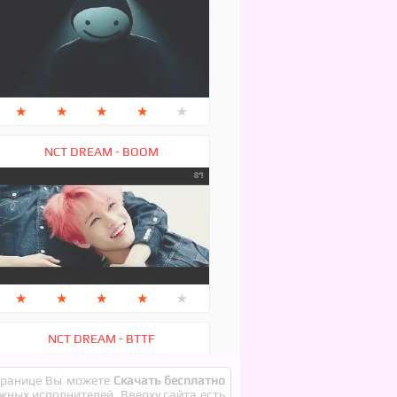
★
★
★
★
★
NCT DREAM - BOOM
★
★
★
★
★
NCT DREAM - BTTF
странице Вы можете
Скачать бесплатно
ежных исполнителей. Вверху сайта есть