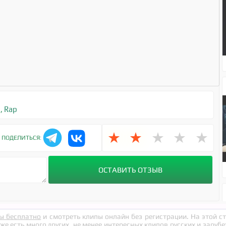
8
,
Rap
★
★
★
★
★
ПОДЕЛИТЬСЯ:
ы бесплатно
и смотреть клипы онлайн без регистрации. На этой 
кже есть много других, не менее интересных клипов русских и заруб