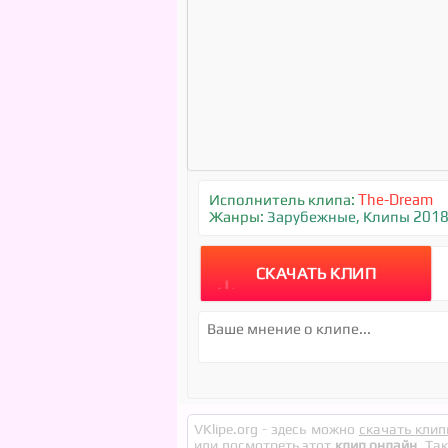
Исполнитель клипа:
The-Dream
Жанры:
Зарубежные
,
Клипы 201
СКАЧАТЬ КЛИП
VKlipe.org - здесь можно
скачать клип
или посмотреть этот
клип онлайн
. Та