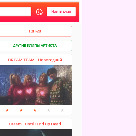
ТОП-20
ДРУГИЕ КЛИПЫ АРТИСТА
DREAM TEAM - Новогодний
★
★
★
★
★
Dream - Until I End Up Dead