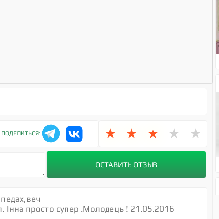
★
★
★
★
★
ПОДЕЛИТЬСЯ:
ипедах,веч
. Iнна просто супер .Молодець ! 21.05.2016