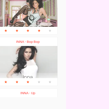
★
★
★
★
★
INNA - Bop Bop
★
★
★
★
★
INNA - Up