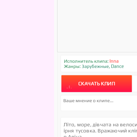
Исполнитель клипа:
Inna
Жанры:
Зарубежные
,
Dance
СКАЧАТЬ КЛИП
Лiто, море, дiвчата на велос
iрня тусовка. Вражаючий клiп
р.Алiна