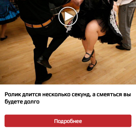
★
★
★
★
★
Ролик длится несколько секунд, а смеяться вы
Alessia Cara - How Far Ill Go
будете долго
Подробнее