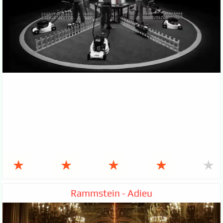
★
★
★
★
★
Rammstein - Adieu