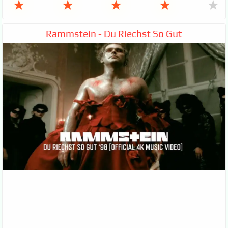
★
★
★
★
★
Rammstein - Du Riechst So Gut