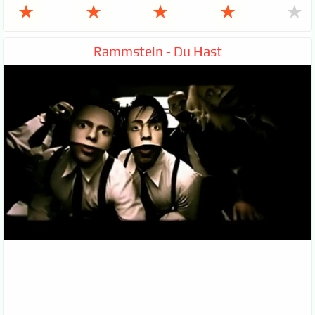
★
★
★
★
★
Rammstein - Du Hast