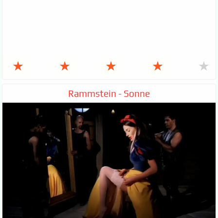
★
★
★
★
★
Rammstein - Sonne