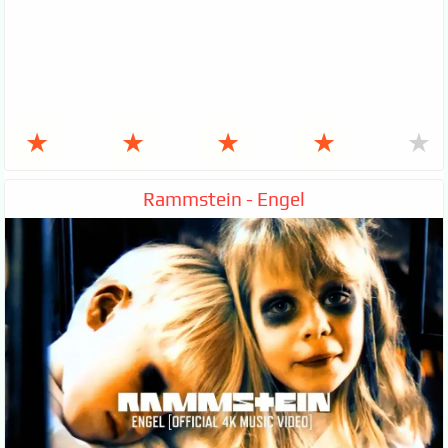
★
★
★
★
★
Rammstein - Engel