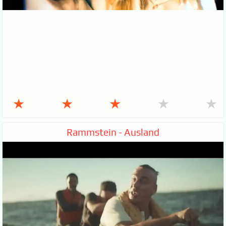
★
★
★
★
★
Rammstein - Ausland