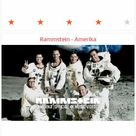
★
★
★
★
★
Rammstein - Amerika