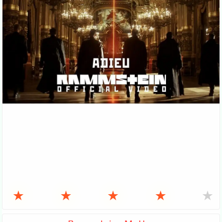
★
★
★
★
★