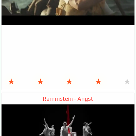
★
★
★
★
★
Rammstein - Angst