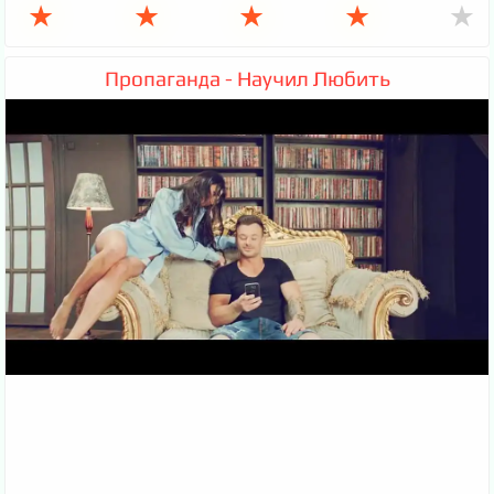
★
★
★
★
★
Пропаганда - Научил Любить