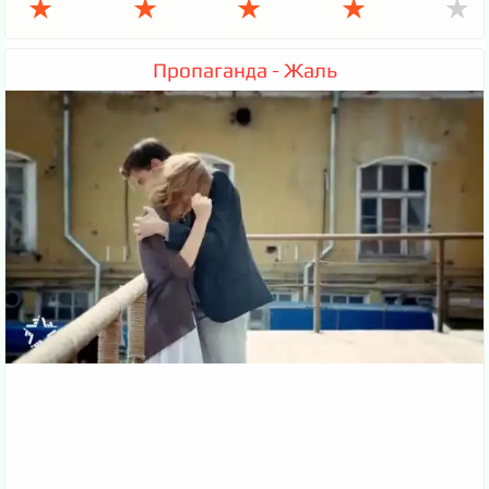
★
★
★
★
★
Пропаганда - Жаль