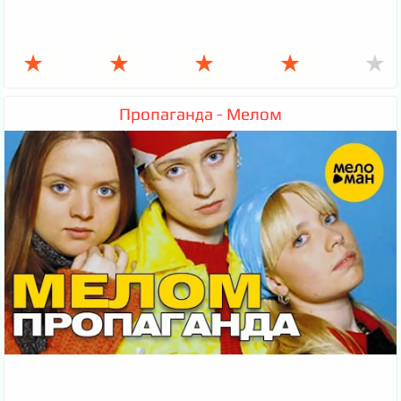
★
★
★
★
★
Пропаганда - Мелом