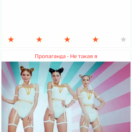
★
★
★
★
★
Пропаганда - Не такая я