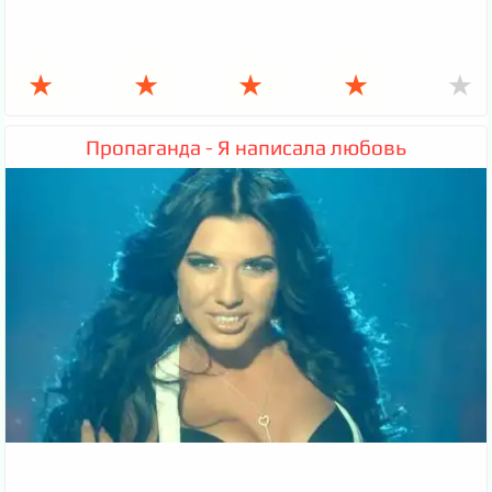
★
★
★
★
★
Пропаганда - Я написала любовь