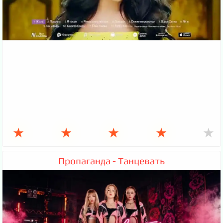
★
★
★
★
★
Пропаганда - Танцевать