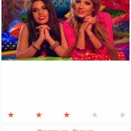
★
★
★
★
★