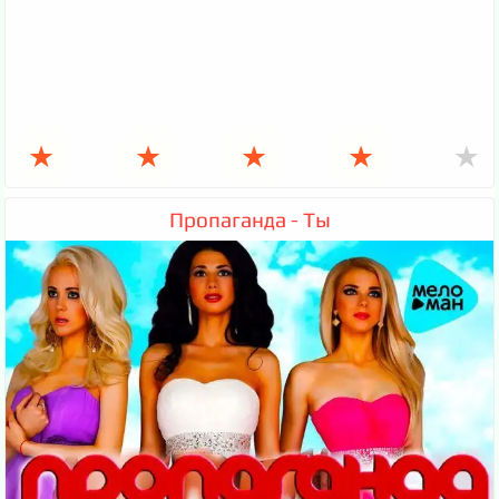
★
★
★
★
★
Пропаганда - Ты