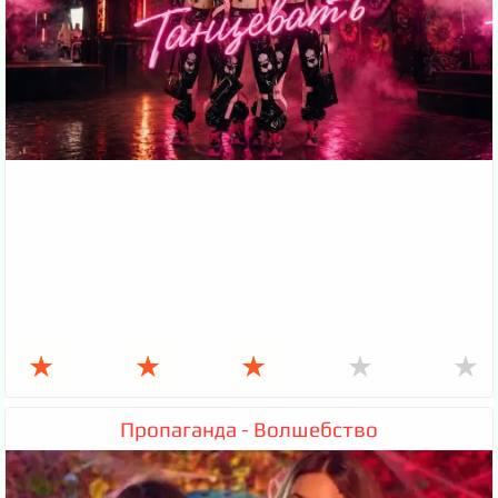
★
★
★
★
★
Пропаганда - Волшебство