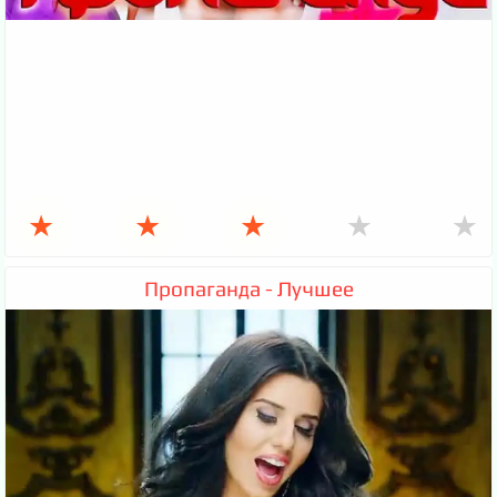
★
★
★
★
★
Пропаганда - Лучшее