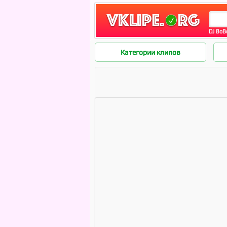
DJ BoB
Категории клипов