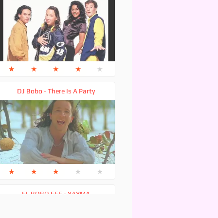
★
★
★
★
★
DJ Bobo - There Is A Party
★
★
★
★
★
EL BOBO ESE - YAYMA