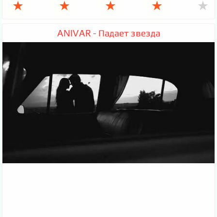
★
★
★
★
★
ANIVAR - Падает звезда