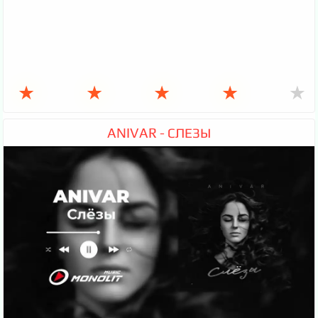
★
★
★
★
★
ANIVAR - СЛЕЗЫ