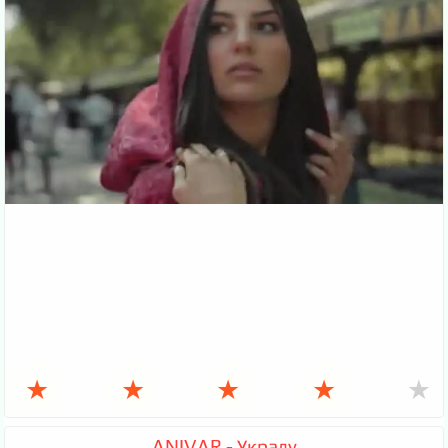
★
★
★
★
★
ANIVAR - Украду