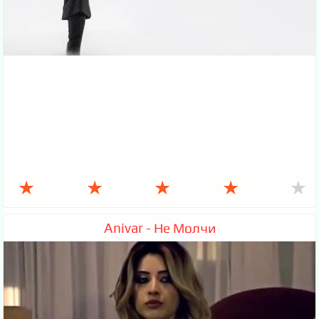
★
★
★
★
★
Anivar - Не Молчи