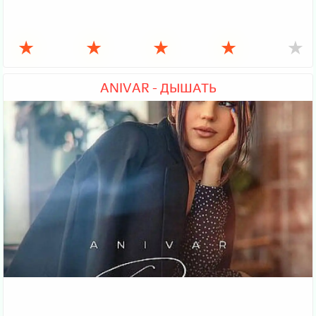
★
★
★
★
★
ANIVAR - ДЫШАТЬ