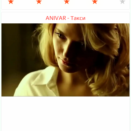
★
★
★
★
★
ANIVAR - Такси