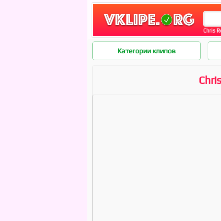
Chris R
Категории клипов
Chri