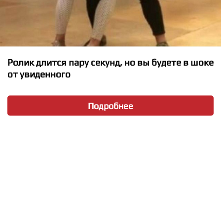
★
★
★
★
★
Ролик длится пару секунд, но вы будете в шоке
от увиденного
Пропаганда - Танцевать
Подробнее