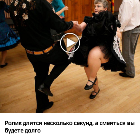
★
★
★
★
★
Bernz - Smoke N F..k
Ролик длится несколько секунд, а смеяться вы
будете долго