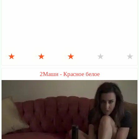
★
★
★
★
★
2Маши - Красное белое