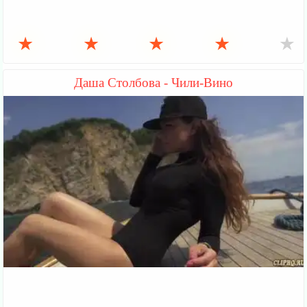
★
★
★
★
★
Даша Столбова - Чили-Вино