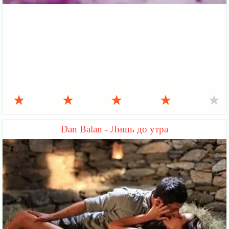
★
★
★
★
★
Dan Balan - Лишь до утра