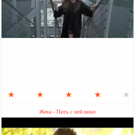
★
★
★
★
★
Жека - Пить с ней вино