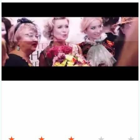
★
★
★
★
★