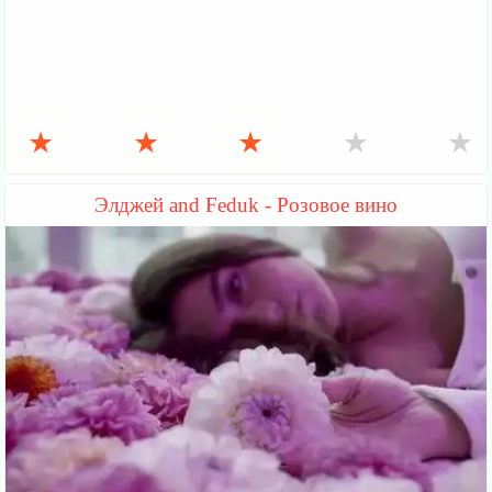
★
★
★
★
★
Элджей and Feduk - Розовое вино