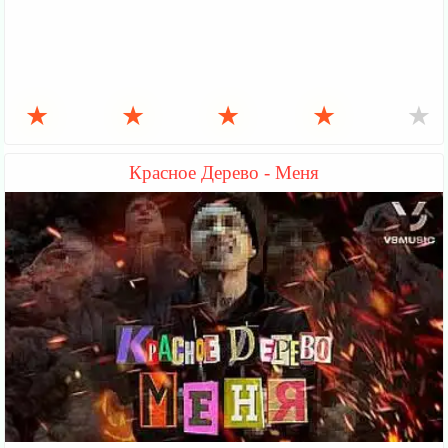
★
★
★
★
★
Красное Дерево - Меня