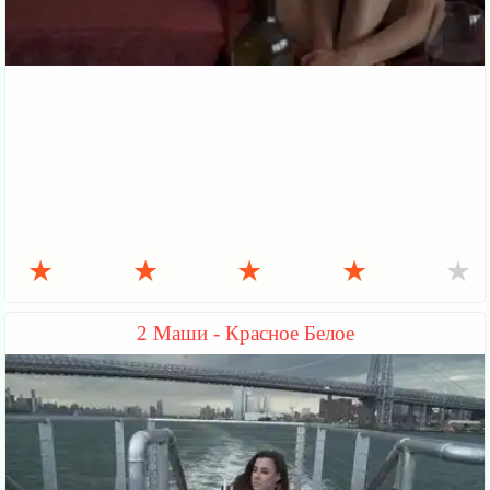
★
★
★
★
★
2 Маши - Красное Белое