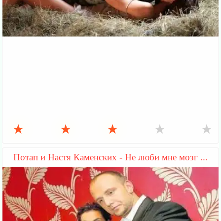
★
★
★
★
★
Потап и Настя Каменских - Не люби мне мозг ...