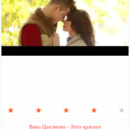
★
★
★
★
★
Вика Цыганова - Лето красное