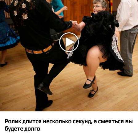
★
★
★
★
★
Aurora - Giving In To The Love
Ролик длится несколько секунд, а смеяться вы
будете долго