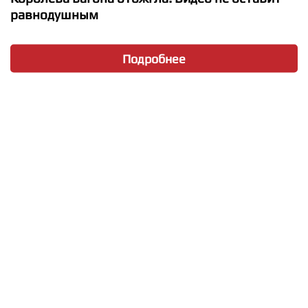
равнодушным
Подробнее
★
★
★
★
★
Artik and Asti - Тебе все можно