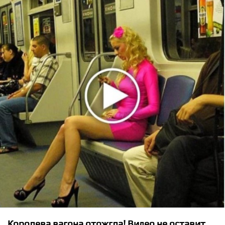
★
★
★
★
★
ARTIK and ASTI - Зачем Я Тебе
Королева вагона отожгла! Видео не оставит