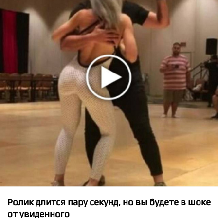
★
★
★
★
★
Лёша Свик - Останься со мной
Ролик длится пару секунд, но вы будете в шоке
от увиденного