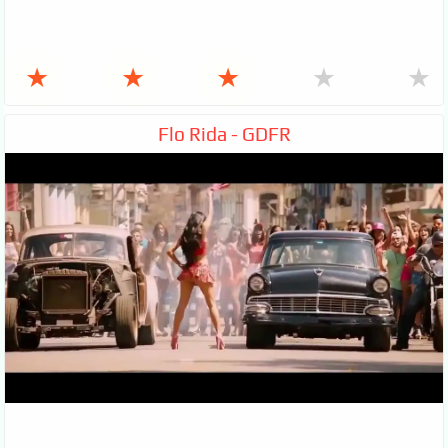
★
★
★
★
★
Flo Rida - GDFR