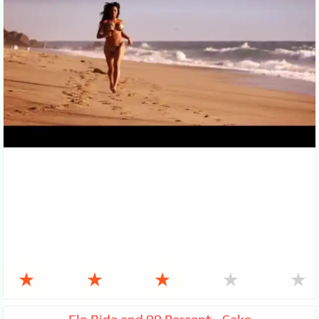
★
★
★
★
★