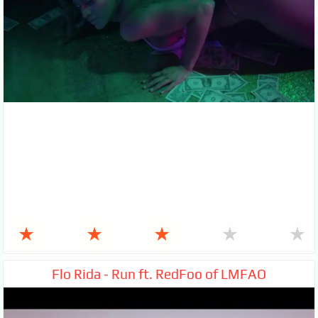
★
★
★
★
★
Flo Rida - Run ft. RedFoo of LMFAO