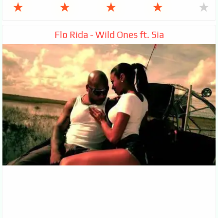
★
★
★
★
★
Flo Rida - Wild Ones ft. Sia