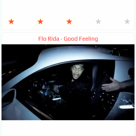
★
★
★
★
★
Flo Rida - Good Feeling