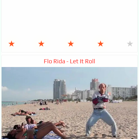
★
★
★
★
★
Flo Rida - Let It Roll