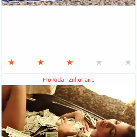
★
★
★
★
★
Flo Rida - Zillionaire