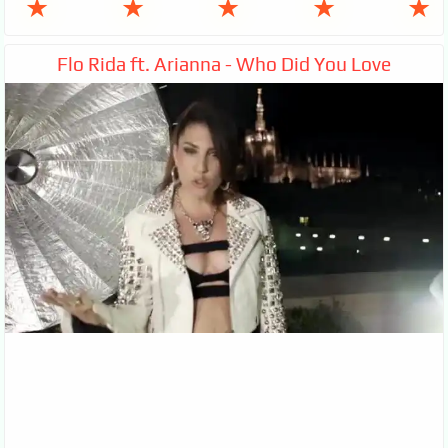
★
★
★
★
★
Flo Rida ft. Arianna - Who Did You Love