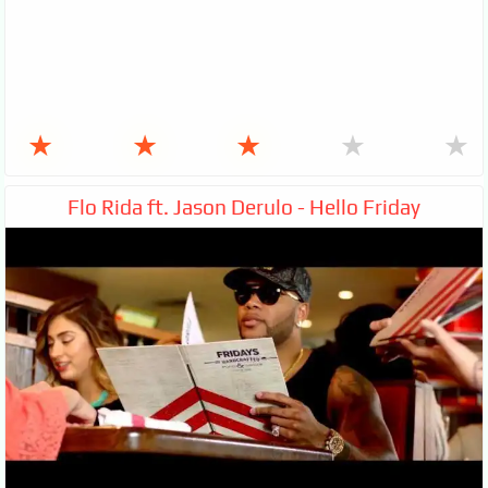
★
★
★
★
★
Flo Rida ft. Jason Derulo - Hello Friday