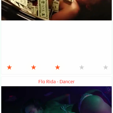
★
★
★
★
★
Flo Rida - Dancer