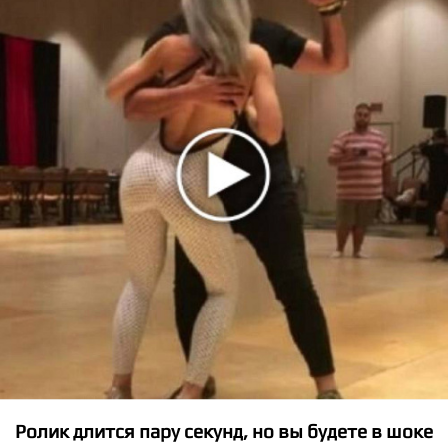
★
★
★
★
★
MORENA - Do Not Play With My Mind
Ролик длится пару секунд, но вы будете в шоке