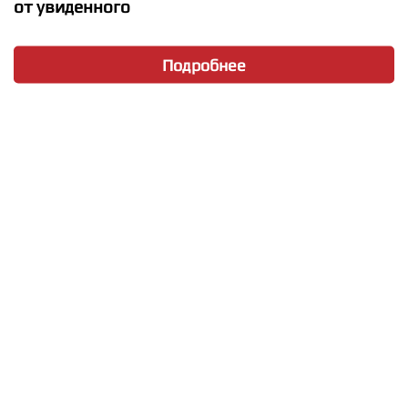
от увиденного
Подробнее
★
★
★
★
★
Morena - Fireballs