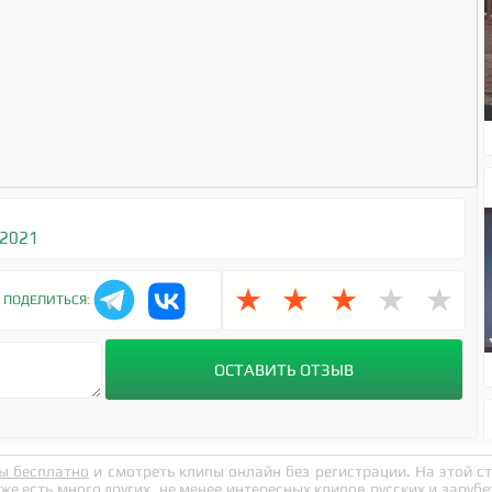
 2021
★
★
★
★
★
ПОДЕЛИТЬСЯ:
ы бесплатно
и смотреть клипы онлайн без регистрации. На этой 
кже есть много других, не менее интересных клипов русских и заруб