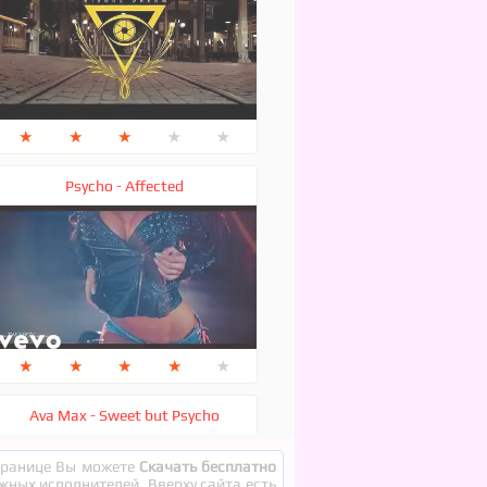
★
★
★
★
★
Psycho - Affected
★
★
★
★
★
Ava Max - Sweet but Psycho
странице Вы можете
Скачать бесплатно
ежных исполнителей. Вверху сайта есть