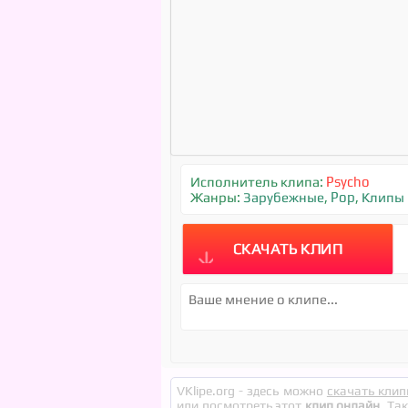
Исполнитель клипа:
Psycho
Жанры:
Зарубежные
,
Pop
,
Клипы
СКАЧАТЬ КЛИП
VKlipe.org - здесь можно
скачать клип
или посмотреть этот
клип онлайн
. Та