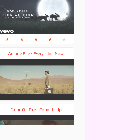
★
★
★
★
★
Arcade Fire - Everything Now
Fame On Fire - Count It Up