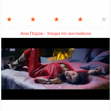
★
★
★
★
★
Ани Лорак - Уходи по-английски