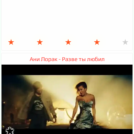
★
★
★
★
★
Ани Лорак - Разве ты любил