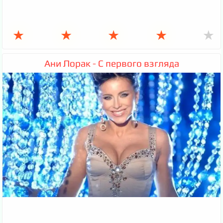
★
★
★
★
★
Ани Лорак - С первого взгляда