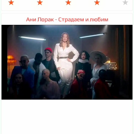
★
★
★
★
★
Ани Лорак - Страдаем и любим