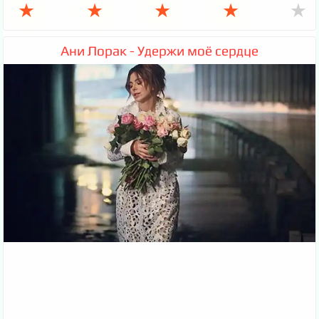
★
★
★
★
★
Ани Лорак - Удержи моё сердце