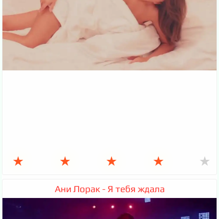
★
★
★
★
★
Ани Лорак - Я тебя ждала