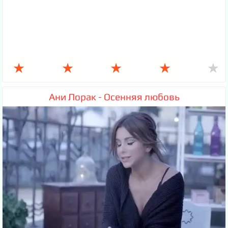
★
★
★
★
★
Ани Лорак - Осенняя любовь