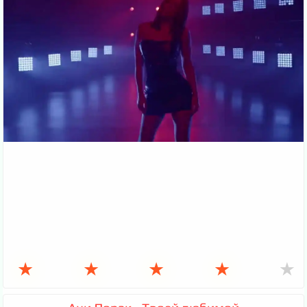
★
★
★
★
★