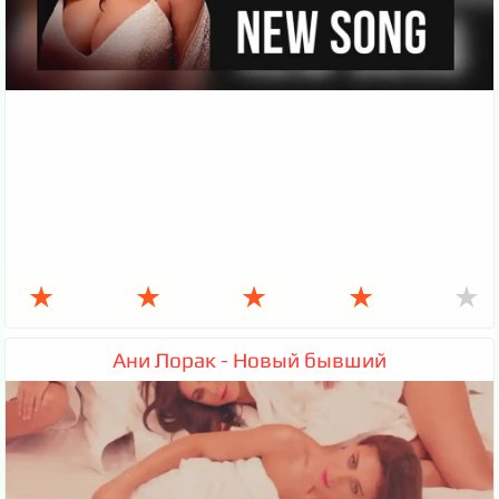
★
★
★
★
★
Ани Лорак - Новый бывший