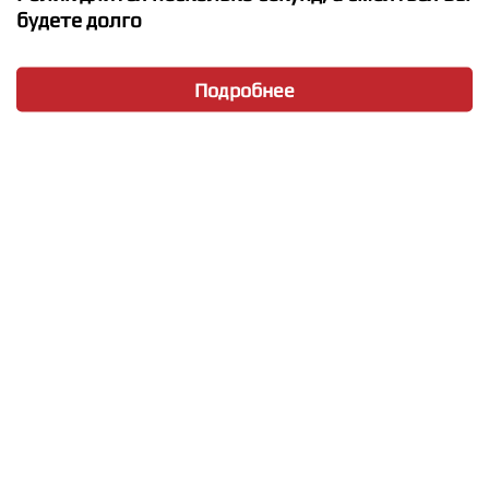
будете долго
Подробнее
★
★
★
★
★
Akcent - Love Stoned