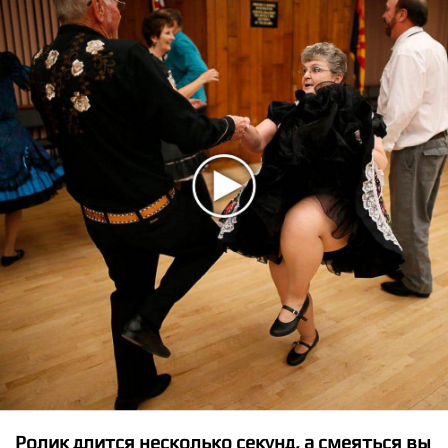
★
★
★
★
★
MONATIK and Надя Дорофеева - Глубоко
Ролик длится несколько секунд, а смеяться вы