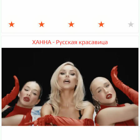
★
★
★
★
★
ХАННА - Русская красавица