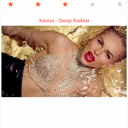
★
★
★
★
★
Ханна - Омар Хайям