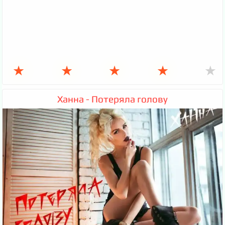
★
★
★
★
★
Ханна - Потеряла голову