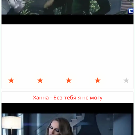
★
★
★
★
★
Ханна - Без тебя я не могу