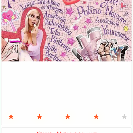
★
★
★
★
★