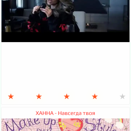
★
★
★
★
★
ХАННА - Навсегда твоя