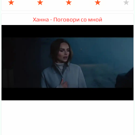
★
★
★
★
★
Ханна - Поговори со мной