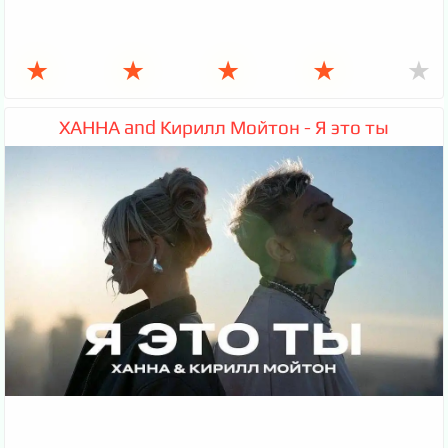
★
★
★
★
★
ХАННА and Кирилл Мойтон - Я это ты