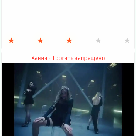
★
★
★
★
★
Ханна - Трогать запрещено