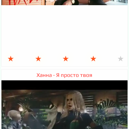
★
★
★
★
★
Ханна - Я просто твоя