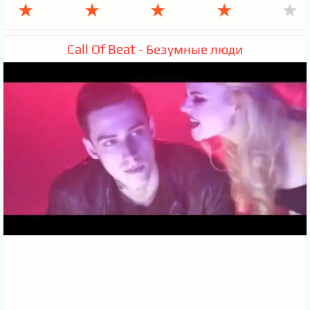
★
★
★
★
★
Call Of Beat - Безумные люди