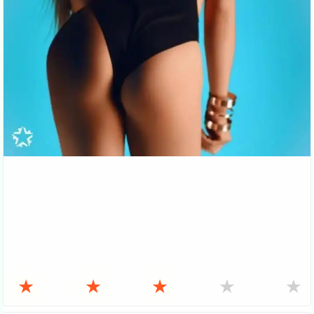
★
★
★
★
★