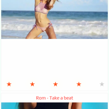
★
★
★
★
★
Rom - Take a beat