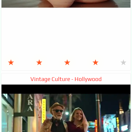
★
★
★
★
★
Vintage Culture - Hollywood