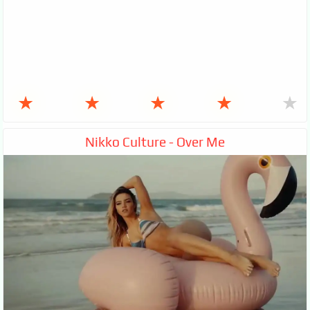
★
★
★
★
★
Nikko Culture - Over Me