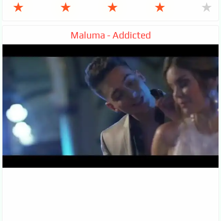
★
★
★
★
★
Maluma - Addicted