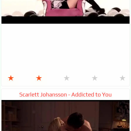
★
★
★
★
★
Scarlett Johansson - Addicted to You