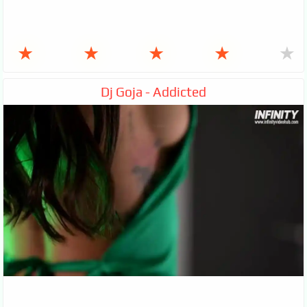
★
★
★
★
★
Dj Goja - Addicted