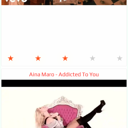
★
★
★
★
★
Aina Maro - Addicted To You