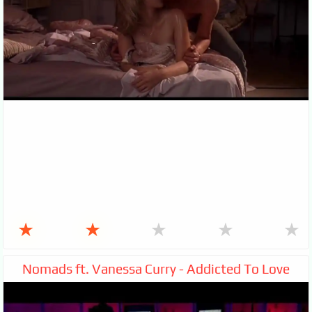
★
★
★
★
★
Nomads ft. Vanessa Curry - Addicted To Love