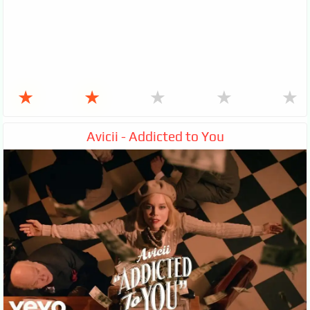
★
★
★
★
★
Avicii - Addicted to You