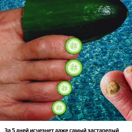
★
★
★
★
★
Borgeous and tyDi ft. Dia - Over the Edge
За 5 дней исчезнет даже самый застарелый