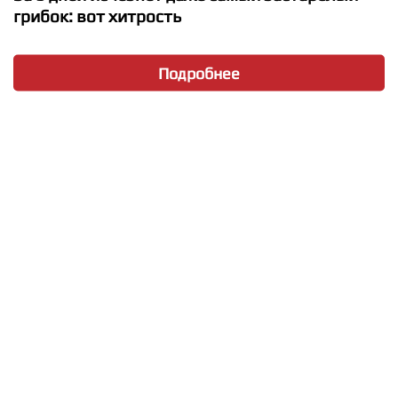
грибок: вот хитрость
Подробнее
★
★
★
★
★
Sheppard - Edge Of The Night