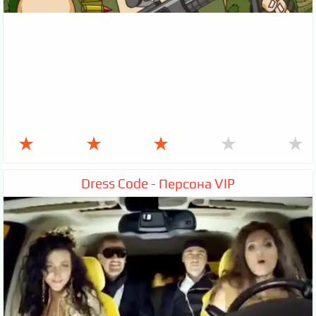
★
★
★
★
★
Dress Code - Персона VIP