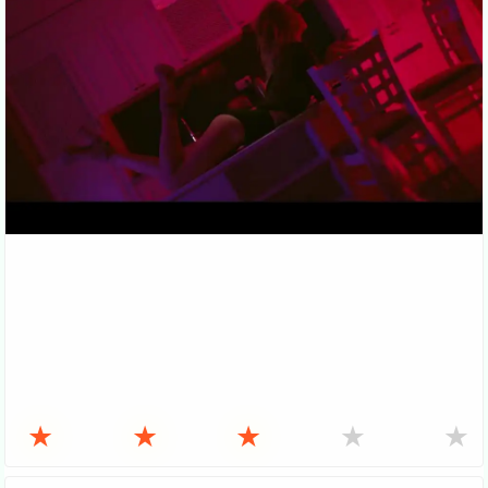
★
★
★
★
★