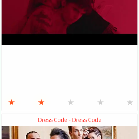
★
★
★
★
★
Dress Code - Dress Code