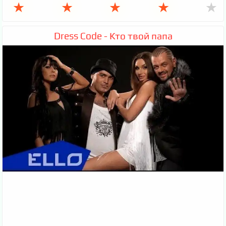
★
★
★
★
★
Dress Code - Кто твой папа