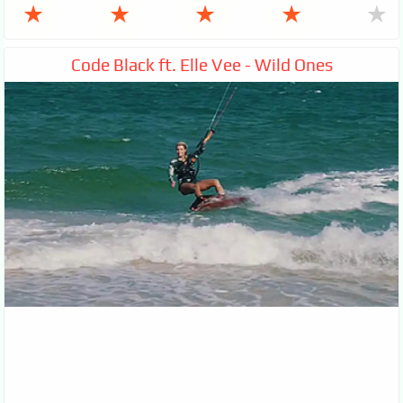
★
★
★
★
★
Code Black ft. Elle Vee - Wild Ones