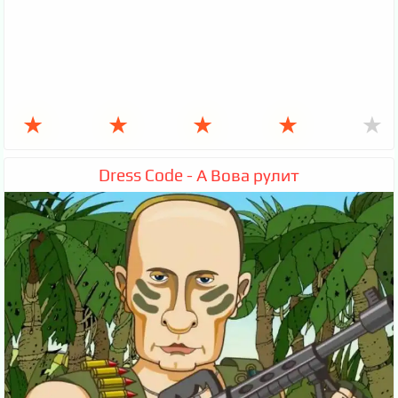
★
★
★
★
★
Dress Code - А Вова рулит