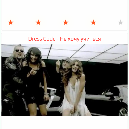
★
★
★
★
★
Dress Code - Не хочу учиться