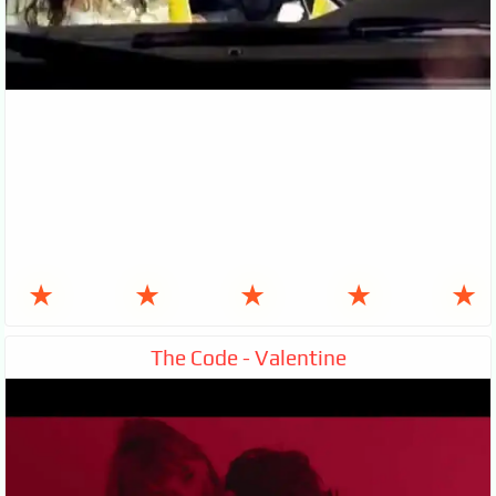
★
★
★
★
★
The Code - Valentine