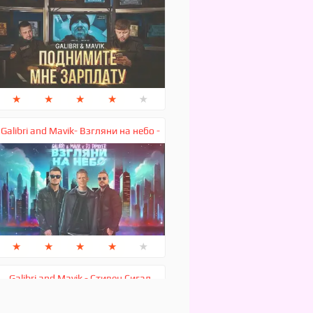
★
★
★
★
★
Galibri and Mavik- Взгляни на небо -
★
★
★
★
★
Galibri and Mavik - Стивен Сигал