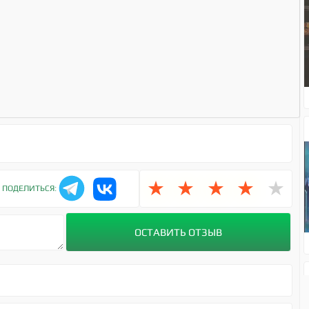
1
★
★
★
★
★
ПОДЕЛИТЬСЯ: