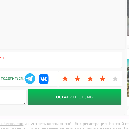
ин
★
★
★
★
★
ПОДЕЛИТЬСЯ:
ы бесплатно
и смотреть клипы онлайн без регистрации. На этой 
кже есть много других, не менее интересных клипов русских и заруб