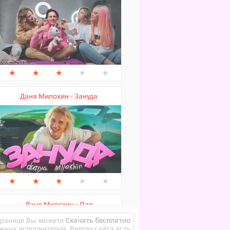
★
★
★
★
★
Даня Милохин - Зануда
★
★
★
★
★
Даня Милохин - Лав
странице Вы можете
Скачать бесплатно
ежных исполнителей. Вверху сайта есть