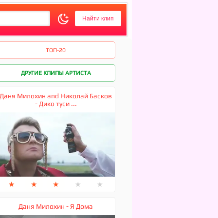
ТОП-20
ДРУГИЕ КЛИПЫ АРТИСТА
Даня Милохин and Николай Басков
- Дико туси ...
★
★
★
★
★
Даня Милохин - Я Дома