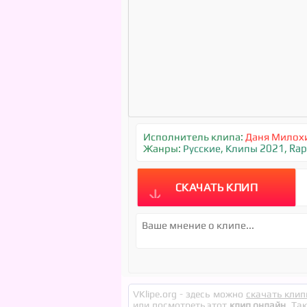
Исполнитель клипа:
Даня Милох
Жанры:
Русские
,
Клипы 2021
,
Rap
СКАЧАТЬ КЛИП
VKlipe.org - здесь можно
скачать клип
или посмотреть этот
клип онлайн
. Та