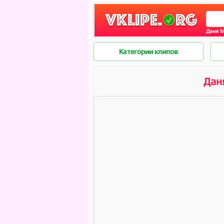
Даня М
Категории клипов
Дан